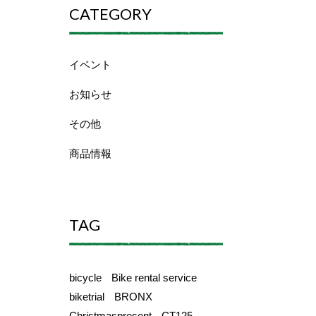
CATEGORY
イベント
お知らせ
その他
商品情報
TAG
bicycle
Bike rental service
biketrial
BRONX
Christmaspresent
CT125